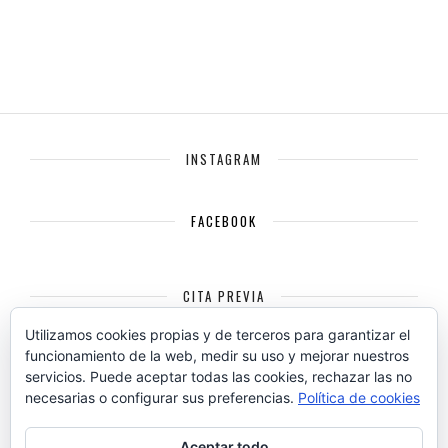
INSTAGRAM
FACEBOOK
CITA PREVIA
Carolina Urtiaga Fotografía y Diseño
Utilizamos cookies propias y de terceros para garantizar el
funcionamiento de la web, medir su uso y mejorar nuestros
C/ Juan Pablo II, 10
servicios. Puede aceptar todas las cookies, rechazar las no
necesarias o configurar sus preferencias.
Política de cookies
Jaén
23009
+34 615 239 464
Aceptar todo