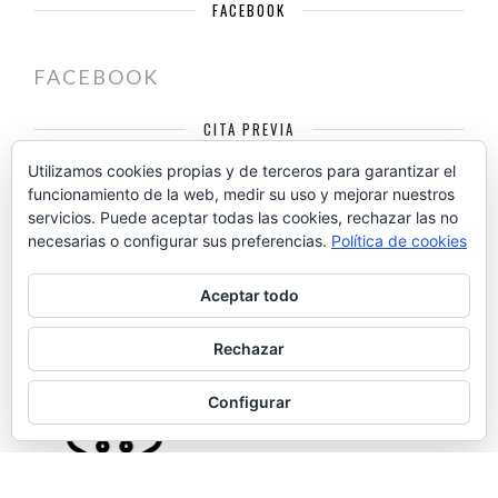
FACEBOOK
FACEBOOK
CITA PREVIA
Carolina Urtiaga Fotografía y Diseño
Utilizamos cookies propias y de terceros para garantizar el
funcionamiento de la web, medir su uso y mejorar nuestros
C/ Juan Pablo II, 10
servicios. Puede aceptar todas las cookies, rechazar las no
necesarias o configurar sus preferencias.
Política de cookies
Jaén
23009
+34 615 239 464
Aceptar todo
info@carolinaurtiaga.com
Rechazar
Configurar