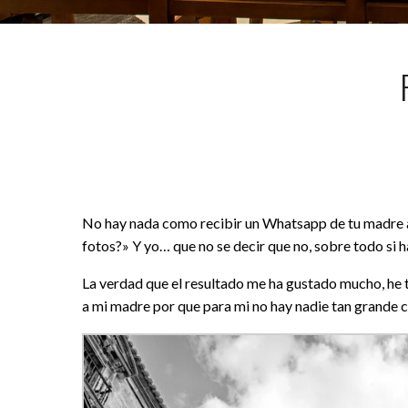
No hay nada como recibir un Whatsapp de tu madre a 
fotos?» Y yo… que no se decir que no, sobre todo si 
La verdad que el resultado me ha gustado mucho, he t
a mi madre por que para mi no hay nadie tan grande c